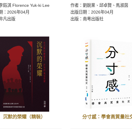
淇 Florence Yuk-ki Lee
作者：劉銳業、邱卓賢、馬淑茵
：2026年04月
出版日期：2026年04月
非凡出版
出版：南粵出版社
沉默的榮耀（精裝）
分寸感：學會高質量社