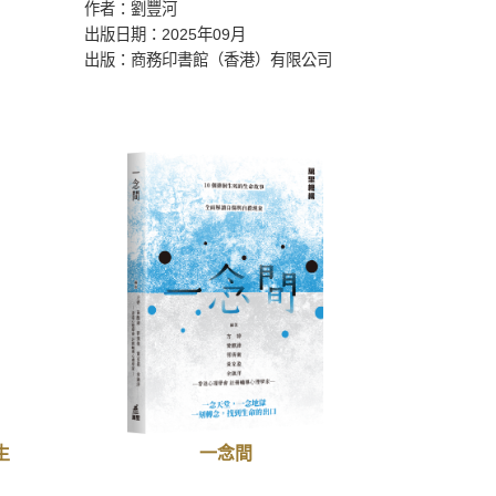
作者：劉豐河
出版日期：2025年09月
出版：商務印書館（香港）有限公司
生
一念間