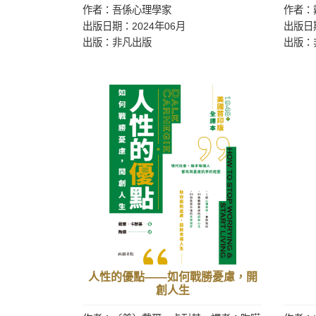
作者：吾係心理學家
作者：
出版日期：2024年06月
出版日期
出版：非凡出版
出版：
人性的優點——如何戰勝憂慮，開
創人生