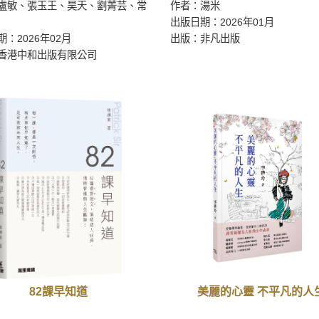
盧敏、張玉王、昊天、劉菁芸、常
作者：湯米
出版日期：2026年01月
：2026年02月
出版：非凡出版
香港中和出版有限公司
82課早知道
美麗的心靈 不平凡的人