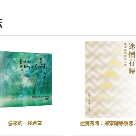
志
偷來的一袋希望
迷惘有時：探索輔導解惑