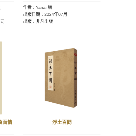
文
作者：Yanai 繪
出版日期：2024年07月
公司
出版：非凡出版
負面情
淨土百問