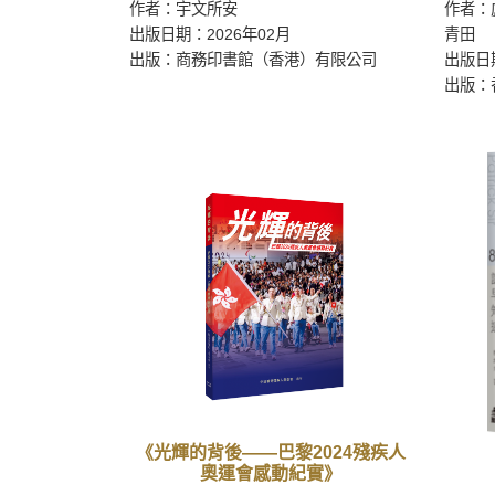
作者：宇文所安
作者：
出版日期：2026年02月
青田
出版：商務印書館（香港）有限公司
出版日期
出版：
《光輝的背後——巴黎2024殘疾人
奧運會感動紀實》