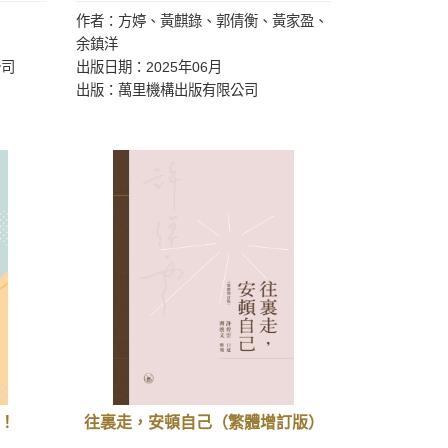
作者：方婷、黃麒錄、郭倩衡、黃家盈、
余鎮洋
公司
出版日期：2025年06月
出版：萬里機構出版有限公司
！
往裏走，安頓自己（繁體增訂版）