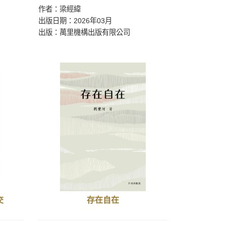
作者：梁經緯
出版日期：2026年03月
出版：萬里機構出版有限公司
交
存在自在