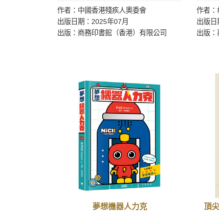
作者：中國香港殘疾人奧委會
作者：林溥
出版日期：2025年07月
出版日期
出版：商務印書館（香港）有限公司
出版：
夢想機器人力克
頂尖