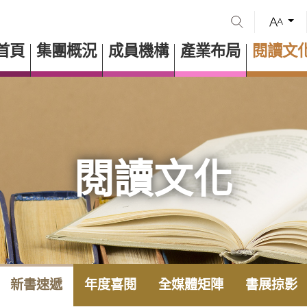
首頁
集團概況
成員機構
產業布局
閱讀文
閱讀文化
新書速遞
年度喜閱
全媒體矩陣
書展掠影