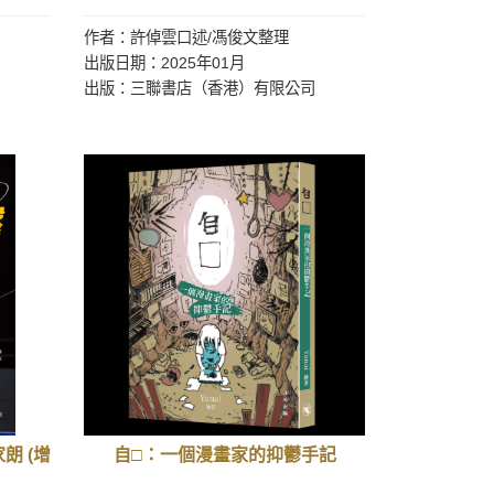
作者：許倬雲口述/馮俊文整理
出版日期：2025年01月
出版：三聯書店（香港）有限公司
朗 (增
自□：一個漫畫家的抑鬱手記