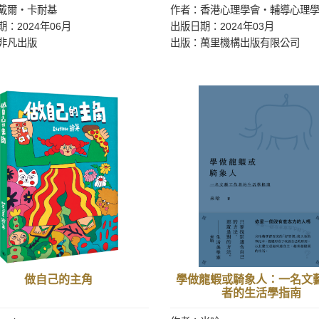
戴爾・卡耐基
作者：香港心理學會‧輔導心理
：2024年06月
出版日期：2024年03月
非凡出版
出版：萬里機構出版有限公司
做自己的主角
學做龍蝦或騎象人：一名文
者的生活學指南