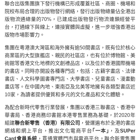
聯合出版集團旗下發行機構已形成覆蓋社區、商圈、機場和
院校布局合理的出版物發行網絡，發行出版物總量佔全港出
版物流通總量的70%，已建成出版物發行物流連鎖經營平
台，打通線下與線上，連接實體與虛擬，進一步增強香港出
版物市場影響力。
集團在粵港澳大灣區和海外擁有逾50間書店，既有位於核心
商業區的大型旗艦店、親民的社區店，也有位於博物館、美
術館等香港文化地標的文創禮品店，以及位於香港國際機場
的書店。同時亦開設各種專門店，包括：古籍字畫店、法律
書店、人文科學圖書專門店、大學書店、兒童書店、漫畫動
畫店等。在中國內地、東南亞及北美等地擁有各類型書店近
10家，為讀者提供優質和多元的文化產品和文化體驗。
為配合新時代零售行業發展，集團以香港三聯書店、香港中
華書局、香港商務印書館本港零售業務為基礎，於2020年
組建
聯合新零售（香港）有限公司
，營運遍布於全港的書店
網絡和網上平台，推出文化電商平台
｢一本｣
，及
SUPer
Card會員系統
，貫通實體門市與電商平台。聯合新零售團