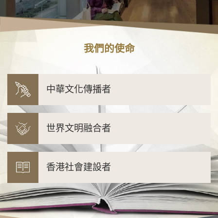
我
們
的
使
命
中華文化傳播者
世界文明融合者
香港社會建設者