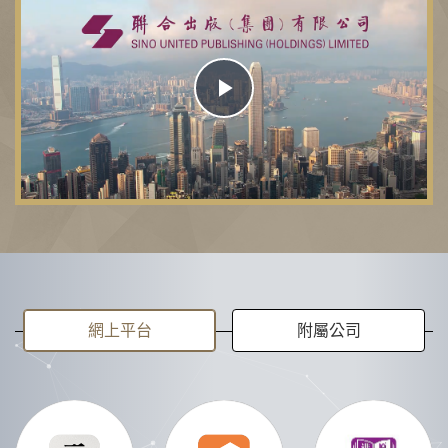
Play
Video
網上平台
附屬公司