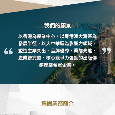
我
們
的
願
景
以香港為產業中心，以粵港澳大灣區為
發展半徑，以大中華區為影響力領域，
塑造主業突出、品牌優秀、業態先進、
產業鏈完整、核心競爭力強勁的出版傳
媒產業領軍企業。
集
團
業
務
簡
介