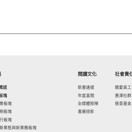
局
閱讀文化
社會責
概述
新書速遞
關愛員工
板塊
年度喜閱
惠澤社群
業板塊
全媒體矩陣
慈善基金
刷板塊
書展掠影
行板塊
新業態與新業務板塊