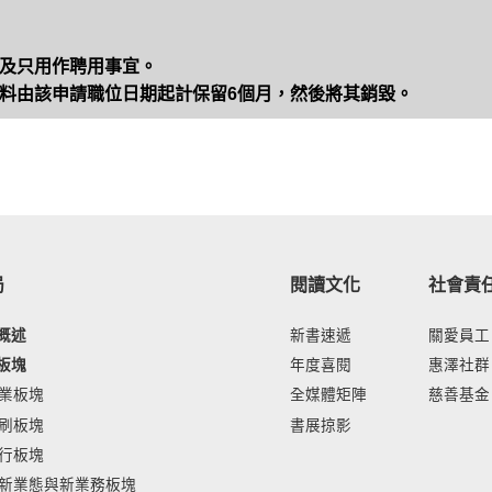
及只用作聘用事宜。
料由該申請職位日期起計保留6個月，然後將其銷毀。
局
閱讀文化
社會責
概述
新書速遞
關愛員工
板塊
年度喜閱
惠澤社群
業板塊
全媒體矩陣
慈善基金
刷板塊
書展掠影
行板塊
新業態與新業務板塊