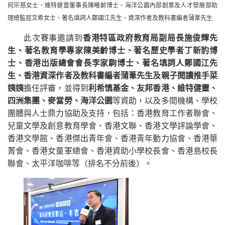
何宗慈女士、維特健靈董事長陳曦齡博士、海洋公園內部創業及人才發展部助
理總監屈文希女士、著名填詞人鄭國江先生、資深作者及教科書編者蒲葦先生
此次賽事邀請到
香港特區政府教育局副局長施俊輝先
生、著名教育學專家陳美齡博士、著名歷史學者丁新豹博
士、香港出版總會會長李家駒博士、著名填詞人鄭國江先
生、香港資深作者及教科書編者蒲葦先生及親子閱讀推手菜
姨姨
擔任評審，並得到
利希慎基金、友邦香港、維特健靈、
四洲集團、麥當勞、海洋公園
等資助，以及多間機構、學校
團體與人士鼎力協助及支持，包括：香港教育工作者聯會、
兒童文學及創意教育學會、香港文聯、香港文學評論學會、
香港文學館、香港傑出青年會、香港青年動力協會、香港華
菁會、香港女童軍總會、香港資助小學校長會、香港島校長
聯會、太平洋咖啡等（排名不分前後）。