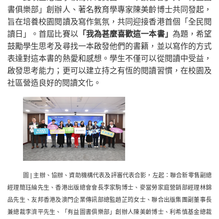
書俱樂部」創辦人、著名教育學專家陳美齡博士共同發起，
旨在培養校園閱讀及寫作氣氛，共同迎接香港首個「全民閱
讀日」。首屆比賽以
「我為甚麼喜歡這一本書」
為題，希望
鼓勵學生思考及尋找一本啟發他們的書籍，並以寫作的方式
表達對這本書的熱愛和感想。學生不僅可以從閱讀中受益，
啟發思考能力；更可以建立持之有恆的閱讀習慣，在校園及
社區營造良好的閱讀文化。
圖 | 主辦、協辦、資助機構代表及評審代表合影，左起：聯合新零售副總
經理簡珏綸先生、香港出版總會會長李家駒博士、麥當勞家庭營銷部經理林錦
品先生、友邦香港及澳門企業傳訊部總監趙芷筠女士、聯合出版集團副董事長
兼總裁李濟平先生、「有益圖書俱樂部」創辦人陳美齡博士、利希慎基金總裁