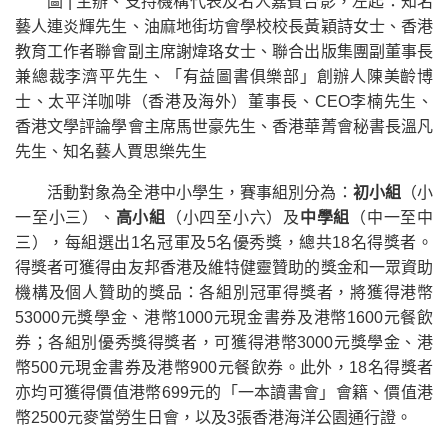
圖 | 主辦、支持機構代表及名人嘉賓合影，左起：知名
藝人連炎輝先生、油麻地街坊會學校校長黃穎詩女士、香港
教育工作者聯會副主席謝煒珞女士、聯合出版集團副董事長
兼總裁李濟平先生、「有益圖書俱樂部」創辦人陳美齡博
士、太平洋咖啡（香港及海外）董事長、CEO李楠先生、
香港文學評論學會主席馬世豪先生、香港華菁會秘書長溫凡
先生、知名藝人賈思樂先生
活動對象為全港中小學生，賽事組別分為：
初小組
（小
一至小三）、
高小組
（小四至小六）及
中學組
（中一至中
三），每組選出1名冠軍及5名優秀獎，總共18名得獎者。
得獎者可獲得由友邦香港及維特健靈贊助的獎金和一眾資助
機構及個人贊助的獎品：各組別冠軍得獎者，將獲得港幣
53000元獎學金、港幣1000元現金書券及港幣1600元餐飲
券；各組別優秀獎得獎者，可獲得港幣3000元獎學金、港
幣500元現金書券及港幣900元餐飲券。此外，18名得獎者
亦均可獲得價值港幣699元的「一本讀書會」會籍、價值港
幣2500元麥當勞生日會，以及3張香港海洋公園通行證。