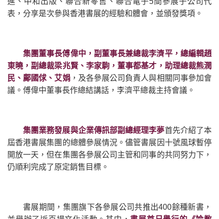
進、中和出版、聯合新零售、聯合電子5間參展子公司代
表，分享是次參與香港書展的經驗和體會，並頒發獎項。
集團董事長傅偉中，副董事長兼總裁李濟平，總編輯趙
東曉，副總裁梁兆賢、李家駒，董事都基才，助理總裁熊潤
民、鄺國俅、艾娟
，及各參展公司負責人與相關同事參加會
議。傅偉中董事長作總結講話，李濟平總裁主持會議。
集團業務發展與企業傳訊部副總經理李夢
首先介紹了本
屆香港書展集團的總體參展情況。儘管書展因十號風球暫停
開放一天，但在集團各參展公司主管和同事的共同努力下，
仍順利完成了原定銷售目標。
書展期間，集團旗下各參展公司共推出400餘種新書，