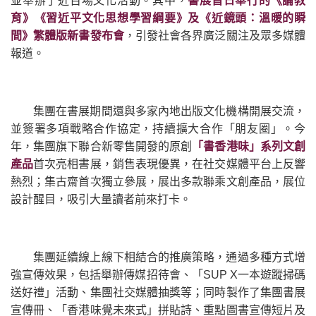
並舉辦了近百場文化活動。其中，
書展首日舉行的《論教
育》《習近平文化思想學習綱要》及《近鏡頭：溫暖的瞬
間》繁體版新書發布會
，引發社會各界廣泛關注及眾多媒體
報道。
集團在書展期間還與多家內地出版文化機構開展交流，
並簽署多項戰略合作協定，持續擴大合作「朋友圈」。今
年，集團旗下聯合新零售開發的原創
「書香港味」系列文創
產品
首次亮相書展，銷售表現優異，在社交媒體平台上反響
熱烈；集古齋首次獨立參展，展出多款聯乘文創產品，展位
設計醒目，吸引大量讀者前來打卡。
集團延續線上線下相結合的推廣策略，通過多種方式增
強宣傳效果，包括舉辦傳媒招待會、「SUP X一本遊蹤掃碼
送好禮」活動、集團社交媒體抽獎等；同時製作了集團書展
宣傳冊、「香港味覺未來式」拼貼詩、重點圖書宣傳短片及