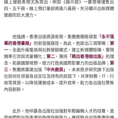
線上營銷表現尤為突出，例如《啟示錄》一書現場僅售出
四、五千冊，線上預訂量卻高達八萬冊，充分顯示出新媒體
營銷的巨大潛力。
他強調，香港出版資源有限，集團應積極探索
「永不落
幕的香港書展」
的新發展路徑。為此，他提出三項策略：
第
一
，全面升級電商與社群營銷模式，建立新媒體矩陣，實現
精準引流與流量轉化；
第二
，秉持
「跳出香港做出版」
的理
念，拓展選題視野，致力打造具國際影響力的出版品牌；
第
三
，集團將籌建出版
「中央廚房」
，未來逐步研究旗下出版
社如何在保留各自定位及特色的前提下，共享財務、IT、行
政等資源，以降低運營成本、提升效率，助力各出版社聚焦
內容創新。
此外，他呼籲各出版社加強對年輕編輯人才的培養，激
發他們對出版事業的熱情與創造力，確保聯合出版集團的優