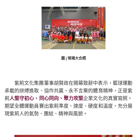
圖 | 現場大合照
紫荊文化集團董事胡賢政在開幕致辭中表示，籃球運動
承載的拼搏進取、協作共贏、永不言棄的體育精神，正是紫
荊
人堅守初心、同心同向、聚力攻堅
企業文化的真實寫照。
期望全體運動員賽出紫荊準度、速度、硬度和溫度，充分展
現紫荊人的氣勢、團結、精神與風貌。