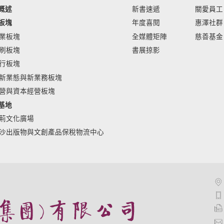
概述
新書速遞
關愛員工
板塊
年度喜閱
惠澤社群
業板塊
全媒體矩陣
慈善基金
刷板塊
書展掠影
行板塊
新業態與新業務板塊
營與資本經營板塊
基地
荊文化廣場
沙出版物與文創產品保稅物流中心