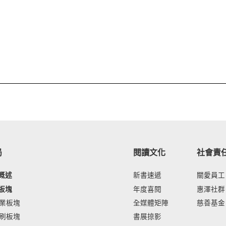
局
閱讀文化
社會責
概述
新書速遞
關愛員工
板塊
年度喜閱
惠澤社群
業板塊
全媒體矩陣
慈善基金
刷板塊
書展掠影