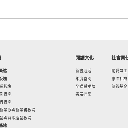
局
閱讀文化
社會責
概述
新書速遞
關愛員工
板塊
年度喜閱
惠澤社群
業板塊
全媒體矩陣
慈善基金
刷板塊
書展掠影
行板塊
新業態與新業務板塊
營與資本經營板塊
基地