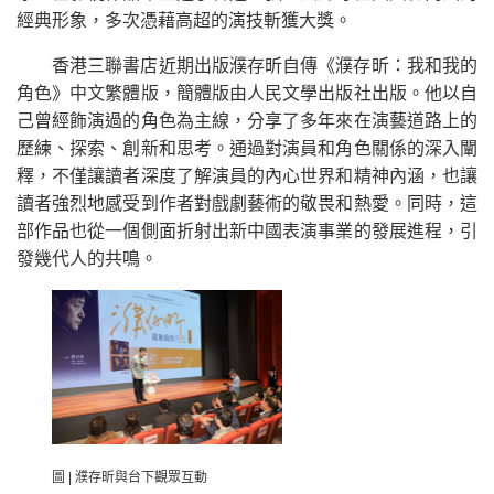
經典形象，多次憑藉高超的演技斬獲大獎。
香港三聯書店近期出版濮存昕自傳《濮存昕：我和我的
角色》中文繁體版，簡體版由人民文學出版社出版。他以自
己曾經飾演過的角色為主線，分享了多年來在演藝道路上的
歷練、探索、創新和思考。通過對演員和角色關係的深入闡
釋，不僅讓讀者深度了解演員的內心世界和精神內涵，也讓
讀者強烈地感受到作者對戲劇藝術的敬畏和熱愛。同時，這
部作品也從一個側面折射出新中國表演事業的發展進程，引
發幾代人的共鳴。
圖 | 濮存昕與台下觀眾互動