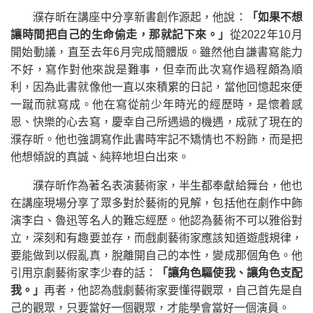
濮存昕在講座中分享新書創作源起，他說：
「如果不想
讓時間把自己的生命偷走，那就記下來。」
從2022年10月
開始動議，直至去年6月完成簡體版。雖然他自謙書寫能力
不好，寫作對他來說是難事，但幸而此次寫作過程頗為順
利，因為此書就像他一直以來積累的日記，當他回憶起來便
一蹴而就寫成。他在寫從前少年時光的經歷時，是懷着感
恩、快樂的心去寫，慶幸自己所遇過的機遇，成就了現在的
濮存昕。他也強調寫作此書時牢記不矯情也不粉飾，而是把
他想傾說的真誠、純粹地坦白出來。
濮存昕作為著名表演藝術家，半生都奉獻給舞台，他也
在講座現場分享了眾多對於藝術的見解，包括他在劇作中飾
演李白、魯迅等名人的難忘經歷。他認為藝術不可以雅俗對
立，深刻和有趣要並存，而戲劇藝術家應該知道遊戲規律，
要能做到以假亂真，脫離開自己的本性，變成那個角色。他
引用京劇藝術家李少春的話：
「讓角色驅使我、讓角色支配
我。」
再者，他認為戲劇藝術家要懂得觀眾，自己首先是自
己的觀眾，只要當好一個觀眾，才能學會當好一個演員。