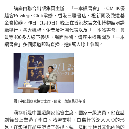
講座由聯合出版集團主辦，「一本讀書會」、CMHK優
越會Privilege Club承辦，香港三聯書店、橙新聞及致遠基
金會協辦，昨日（1月9日）晚上在香港故宮文化博物館演講
廳舉行。各大機構、企業及社團代表以及「一本讀書會」會
員等400多人線下參與，場面熱鬧。講座由橙新聞及「一本
讀書會」多個頻道即時直播，逾8萬人線上參與。
圖 | 中國戲劇家協會主席、國家一級演員濮存昕
濮存昕是中國戲劇家協會主席、國家一級演員，他在話
劇舞台上塑造了李白、哈姆雷特、白嘉軒等深入人心的形
象，在影視作品中塑造了魯迅、弘一法師等極具文化內涵的