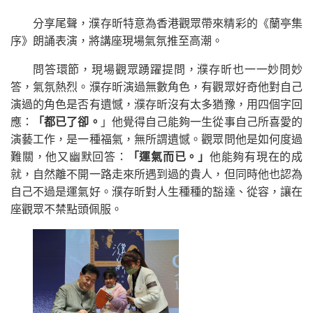
分享尾聲，濮存昕特意為香港觀眾帶來精彩的《蘭亭集
序》朗誦表演，將講座現場氣氛推至高潮。
問答環節，現場觀眾踴躍提問，濮存昕也一一妙問妙
答，氣氛熱烈。濮存昕演過無數角色，有觀眾好奇他對自己
演過的角色是否有遺憾，濮存昕沒有太多猶豫，用四個字回
應：
「都已了卻。
」他覺得自己能夠一生從事自己所喜愛的
演藝工作，是一種福氣，無所謂遺憾。觀眾問他是如何度過
難關，他又幽默回答：
「運氣而已。」
他能夠有現在的成
就，自然離不開一路走來所遇到過的貴人，但同時他也認為
自己不過是運氣好。濮存昕對人生種種的豁達、從容，讓在
座觀眾不禁點頭佩服。