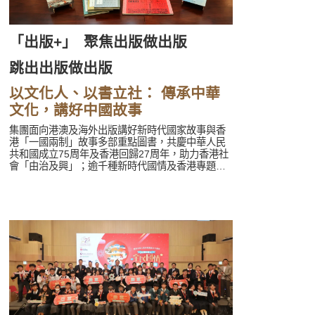
「出版+」
聚焦出版做出版
跳出出版做出版
以文化人、以書立社： 傳承中華
文化，講好中國故事
集團面向港澳及海外出版講好新時代國家故事與香
港「一國兩制」故事多部重點圖書，共慶中華人民
共和國成立75周年及香港回歸27周年，助力香港社
會「由治及興」；逾千種新時代國情及香港專題中
英文新書亮相2024年香港書展、北京書展、台北書
展、意大利博洛尼亞兒童書展等海內外重要展會，
配合舉辦系列作家分享會、線上直播活動等，多維
度與時並進講好中國故事和香港「一國兩制」故
事；評選聯合出版集團2024年度好書、年度編輯，
與愛書人分享做書、讀書和與書相伴的心得體悟。