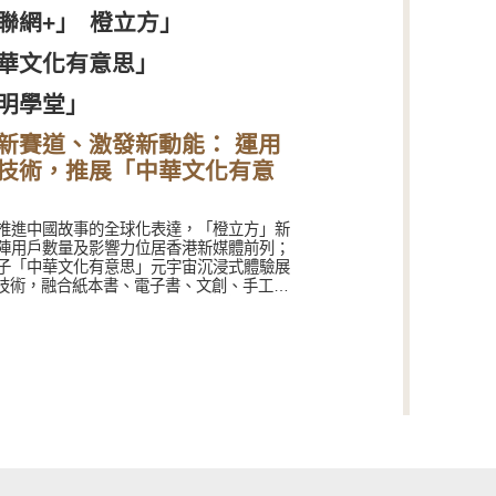
聯網+」
橙立方」
華文化有意思」
明學堂」
新賽道、激發新動能： 運用
新技術，推展「中華文化有意
推進中國故事的全球化表達，「橙立方」新
陣用戶數量及影響力位居香港新媒體前列；
子「中華文化有意思」元宇宙沉浸式體驗展
I技術，融合紙本書、電子書、文創、手工
劃故宮、敦煌、二十四節氣、科創等多元主
虛實結合沉浸式體驗探索以數字技術推動中
傳播的新範式；中華教育文化基金會與貴州
化學院共同在港發起成立「陽明學堂」，舉
陽明心學國際論壇。