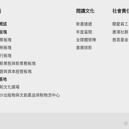
局
閱讀文化
社會責
概述
新書速遞
關愛員工
板塊
年度喜閱
惠澤社群
業板塊
全媒體矩陣
慈善基金
刷板塊
書展掠影
行板塊
新業態與新業務板塊
營與資本經營板塊
基地
荊文化廣場
沙出版物與文創產品保稅物流中心