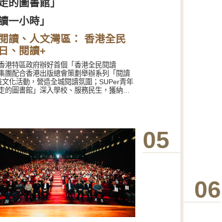
走的圖書館」
讀一小時」
閱讀、人文灣區： 香港全民
日、閱讀+
香港特區政府辦好首個「香港全民閱讀
集團配合香港出版總會策劃舉辦系列「閱讀
益文化活動，營造全城閱讀氛圍；SUPer青年
走的圖書館」深入學校、服務民生，獲納入
化藝術界慶祝中華人民共和國成立75周年重
；「閱讀一小時」廣邀香港、內地及海外文
擔任閱讀推廣人，在全港中小學校和書店門
推展，讓閱讀成為人們的生活習慣；集團各
05
極參與香港書展、澳門書展、深圳文博會、
香節、深圳讀書月等灣區文化盛事；深圳聯
及集團各出版社深度參與深圳讀書月，籌辦
共讀」系列活動，共建人文灣區。
06