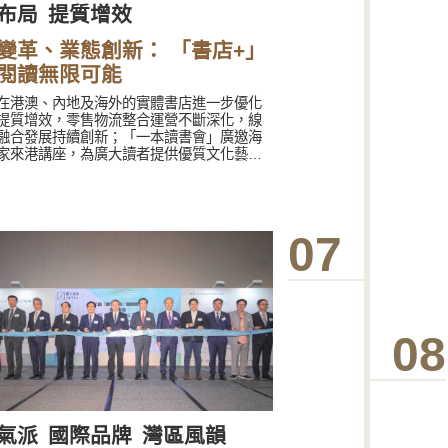
布局
提質增效
變革、業態創新： 「書店+」
閱讀無限可能
在港澳、內地及海外的實體書店進一步優化
提質增效，零售物流整合運營不斷深化，線
融合發展持續創新；「一本讀書會」廣邀海
家來港講座，為廣大讀者提供優質文化藝術
；旗艦書店、社區書店及大學書店不斷優化
品及服務，「與經典對話，與時代同行」、
大灣區」等門市主題策展亮點紛呈；生活美
「一本格物」全新亮相，推廣新世代生活美
07
進中外文化交流；廣州及深圳聯合書店文化
富多元；澳門文化廣場持之以恆服務讀者；
馬來西亞多間書店陪伴海外社群數十年，潤
傳播中華文明；首次評選年度店長及店員，
薪火相傳注入活力。
08
氣派
國際品牌
灣區風韻