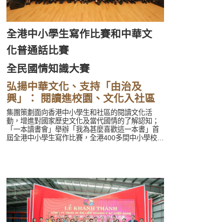
全港中小學生寫作比賽和中華文
化普通話比賽
全民國情知識大賽
弘揚中華文化、支持「由治及
興」： 閱讀進校園、文化入社區
集團策劃面向香港中小學生和社區的閱讀文化活
動，增進對國家歷史文化及當代國情的了解認知；
「一本讀書會」舉辦「我為甚麼喜歡這一本書」首
屆全港中小學生寫作比賽，全港400多間中小學校逾
萬份參賽作品參與；中華教育文化交流基金會主辦
第三屆「中華盃——全港中小學中華文化普通話比
賽」積極推廣普通話，支持青少年深入學習中華文
化；雲通科技舉辦第三屆「全民國情知識大賽」，
圍繞國慶75周年主題，結合國家與特區的最新發
展，助力青年把握機遇、積極融入國家發展大局。