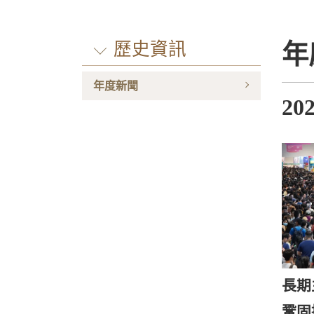
歷史資訊
年
年度新聞
20
長期
鞏固