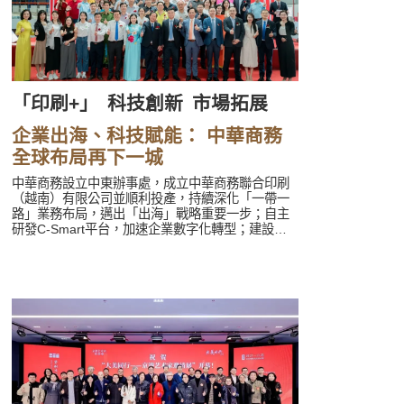
「印刷+」
科技創新
市場拓展
企業出海、科技賦能： 中華商務
全球布局再下一城
中華商務設立中東辦事處，成立中華商務聯合印刷
（越南）有限公司並順利投產，持續深化「一帶一
路」業務布局，邁出「出海」戰略重要一步；自主
研發C-Smart平台，加速企業數字化轉型；建設多
個能源管理中心，積極推動减碳節排和綠色印刷，
在香港印製大獎、香港數碼印製大獎、印刷技術及
創意能力大獎等多個印刷大獎中屢有斬獲；積極參
加CLE中國授權展、ChinaJoy等多類型多領域展
會，展現創新技術，實現業務拓展。