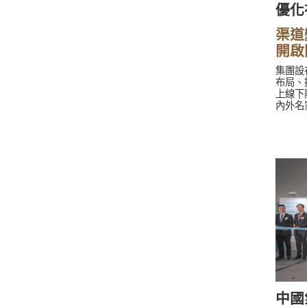
優化
渠道
開啟
集團設
布局、
上線下
內外名
新體驗
提升選
「走讀
學品牌
學，促
活動豐
北美及
物無聲
為書業
中國