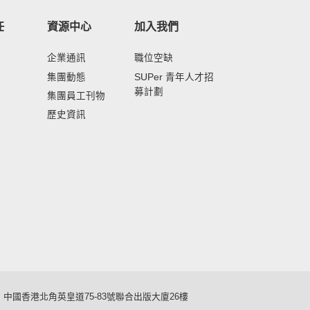
任
資源中心
加入我們
企業通訊
職位空缺
集團動態
SUPer 青年人才招
募計劃
集團員工刊物
歷史資訊
中國香港北角英皇道75-83號聯合出版大廈26樓