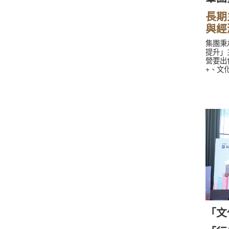
長期
與經
集團秉
提升」
營要出
+、文
行、現
核心業
益與經
升，為
「文