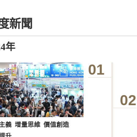
度新聞
24年
01
02
主義
增量思維
價值創造
提升