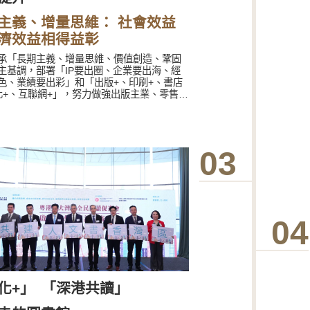
主義、增量思維： 社會效益
濟效益相得益彰
承「長期主義、增量思維、價值創造、鞏固
主基調，部署「IP要出圈、企業要出海、經
色、業績要出彩」和「出版+、印刷+、書店
化+、互聯網+」，努力做強出版主業、零售發
代印刷、新媒體、藝術品經營及教育培訓等
務，加快轉型升級、拓展增量市場，社會效
濟效益相得益彰，實現了經營品質的持續提
高質量發展蓄勢賦能。
03
04
化+」
「深港共讀」