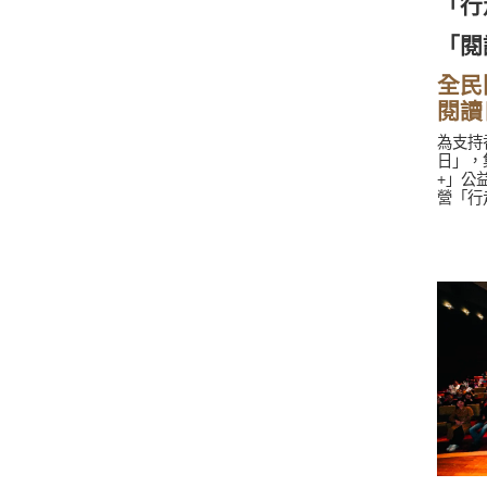
「行
「閱
全民
閱讀
為支持
日」，
+」公
營「行
香港文
點活動
化名人
市恆常
機構積
南國書
合書店
「深港