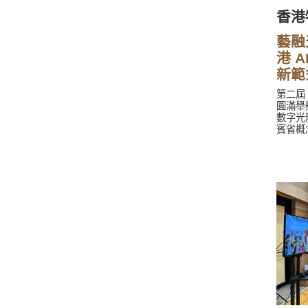
香港
藝融
港 
新範
第二屆
圓滿舉
數字光
賓省概
港青少
大師工
牌、灣
港建設