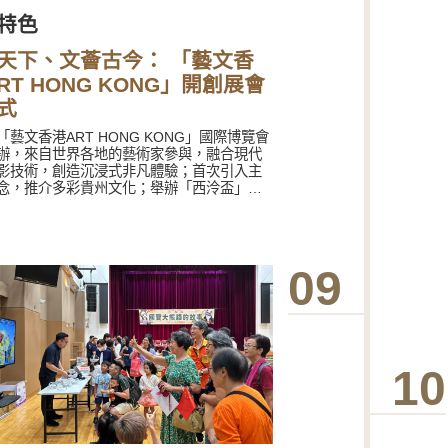
特色
天下、文薈古今： 「藝文香
ART HONG KONG」開創展會
式
「藝文香港ART HONG KONG」國際博覽會
辦，來自世界各地的藝術家參與，融合現代
影技術，創造沉浸式非凡體驗；首次引入主
念，推介多彩貴州文化；舉辦「西泠盃」全
年書畫篆創作大賽和一系列國際藝文論壇、
作坊等，旨在打造兼具「中國氣派、國際品
區風韵、香港特色」的藝術文化盛事，為香
中外文化藝術交流中心貢獻力量。
09
10