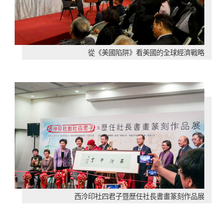
從《美國陷阱》看美國的全球經濟戰略
西泠印社四君子暨歷任社長書畫篆刻作品展