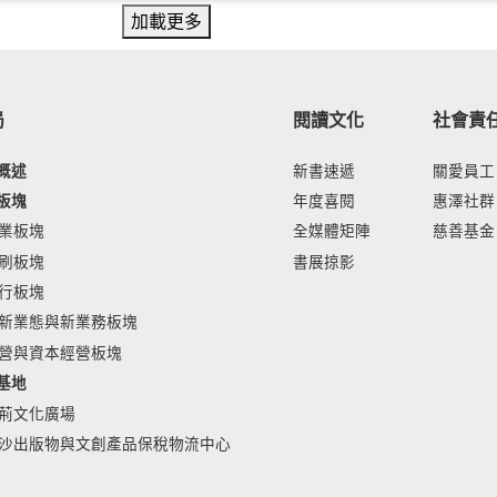
加載更多
局
閱讀文化
社會責
概述
新書速遞
關愛員工
板塊
年度喜閱
惠澤社群
業板塊
全媒體矩陣
慈善基金
刷板塊
書展掠影
行板塊
新業態與新業務板塊
營與資本經營板塊
基地
荊文化廣場
沙出版物與文創產品保稅物流中心